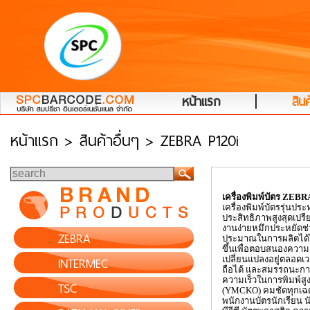
|
หน้าแรก
สินค
หน้าแรก
> สินค้าอื่นๆ > ZEBRA P120i
เครื่องพิมพ์บัตร
ZEBR
เครื่องพิมพ์บัตรรุ่นประห
ประสิทธิภาพสูงสุดเปรีย
งานง่ายหมึกประหยัดช
ZEBRA
ประมาณในการผลิตได้
ขึ้นเพื่อตอบสนองความต้
INTERMEC
เปลี่ยนแปลงอยู่ตลอดเว
ถือได้ และสมรรถนะการ
ความเร็วในการพิมพ์สูงถ
TSC
(
YMCKO)
คมชัดทุกเฉด
พนักงานบัตรนักเรียน น