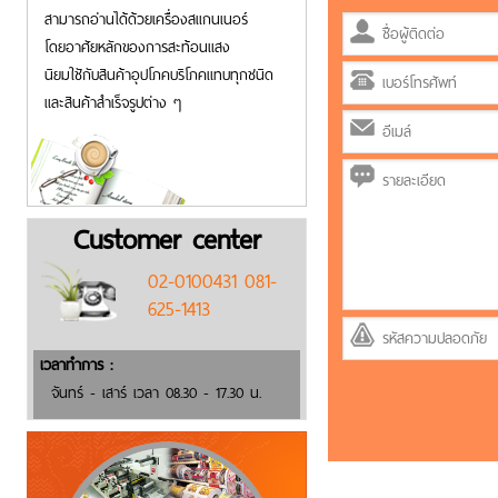
สามารถอ่านได้ด้วยเครื่องสแกนเนอร์
โดยอาศัยหลักของการสะท้อนแสง
นิยมใชักับสินค้าอุปโภคบริโภคแทบทุกชนิด
และสินค้าสำเร็จรูปต่าง ๆ
Customer center
02-0100431 081-
625-1413
เวลาทำการ :
จันทร์ - เสาร์ เวลา 08.30 - 17.30 น.