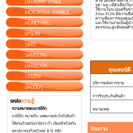
DATAMAX O'NEIL
พีวีซี บัตรพลาสติก คว
จุด / มม.) มีตัวเลือก
ใช้งานในระบบเครือข่า
MOTOROLA SYMBOL
Zebra P
120
i
มีความยืด
ความต้องการของคุณ
Z
HONEYWELL
และใช้งานง่ายเป็นผู้น
สมรรถนะสูง ต้นทุนต่ำ
EPSON
SATO
SAMSUNG
DATALOGIC
คุณสมบัติ
CITIZEN
บริการหลังการขาย
ยี่ห้ออื่นๆ
การรับประกันสินค้า
แหล่ง
ความรู้
ความหมายของบาร์โค้ด
หมายเหตุ
บาร์โค้ด หมายถึง เลขหมายประจำตัวสินค้า
ใช้แทนด้วยแท่งบาร์ขาว-ดำ เรียงเข้าด้วยกัน
สอบถาม
และประกอบด้วยตัวเลข 8-13 หลัก