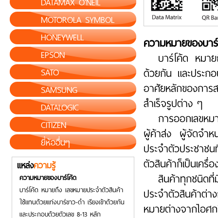
DATAMAX O'NEIL
MOTOROLA SYMBOL
HONEYWELL
ความหมายของบาร์
EPSON
บาร์โค้ด หมายถ
SATO
ด้วยกัน และประกอบ
อาศัยหลักของการส
SAMSUNG
สำเร็จรูปต่าง ๆ
DATALOGIC
การออกเลขหมายใ
CITIZEN
ผู้ค้าส่ง ผู้จัดจำ
ยี่ห้ออื่นๆ
ประจำตัวประชาชนที
ตัวสินค้าก็เป็นเครื
แหล่ง
ความรู้
สินค้าทุกชนิดท
ความหมายของบาร์โค้ด
บาร์โค้ด หมายถึง เลขหมายประจำตัวสินค้า
ประจำตัวสินค้าต่า
ใช้แทนด้วยแท่งบาร์ขาว-ดำ เรียงเข้าด้วยกัน
หมายต่างจากไอศกร
และประกอบด้วยตัวเลข 8-13 หลัก