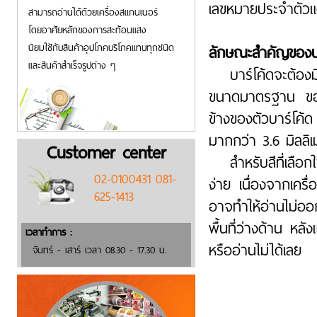
เลขหมายประจำตัวแ
สามารถอ่านได้ด้วยเครื่องสแกนเนอร์
โดยอาศัยหลักของการสะท้อนแสง
นิยมใชักับสินค้าอุปโภคบริโภคแทบทุกชนิด
ลักษณะสำคัญของบา
และสินค้าสำเร็จรูปต่าง ๆ
บาร์โค้ดจะต้อ
ขนาดมาตรฐาน ของแ
ข้างของตัวบาร์โค้ด 
มากกว่า 3.6 มิลลิเ
Customer center
สำหรับสีที่เลือก
02-0100431 081-
ง่าย เนื่องจากเครื
625-1413
อาจทำให้อ่านไม่ออ
พื้นที่ว่างด้าน หล
เวลาทำการ :
หรืออ่านไม่ได้เลย
จันทร์ - เสาร์ เวลา 08.30 - 17.30 น.