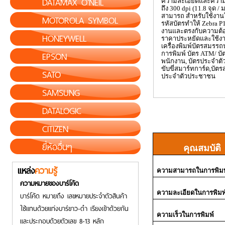
DATAMAX O'NEIL
ความละเอียดและความ
ถึง 300
dpi (
11.8 จุด /
สามารถ สำหรับใช้งาน
MOTOROLA SYMBOL
รหัสบัตรทำให้
Zebra P
งานและตรงกับความต้
HONEYWELL
ราคาประหยัดและใช้งาน
เครื่องพิมพ์บัตรสมรรถ
EPSON
การพิมพ์ บัตร
ATM/
บั
พนักงาน
,
บัตรประจำตั
ขับขี่สมาร์ทการ์ด
,
บัตร
SATO
ประจำตัวประชาชน
SAMSUNG
DATALOGIC
CITIZEN
ยี่ห้ออื่นๆ
คุณสมบัติ
แหล่ง
ความรู้
ความสามารถในการพิมพ
ความหมายของบาร์โค้ด
ความละเอียดในการพิมพ
บาร์โค้ด หมายถึง เลขหมายประจำตัวสินค้า
ใช้แทนด้วยแท่งบาร์ขาว-ดำ เรียงเข้าด้วยกัน
ความเร็วในการพิมพ์
และประกอบด้วยตัวเลข 8-13 หลัก