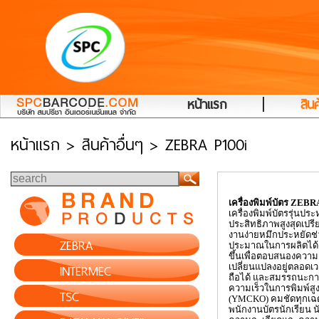
|
หน้าแรก
สินค
หน้าแรก
> สินค้าอื่นๆ > ZEBRA P100i
เครื่องพิมพ์บัตร
ZEBR
เครื่องพิมพ์บัตรรุ่นประห
ประสิทธิภาพสูงสุดเปรีย
งานง่ายหมึกประหยัดช
ZEBRA
ประมาณในการผลิตได้ 
ขึ้นเพื่อตอบสนองความต้
INTERMEC
เปลี่ยนแปลงอยู่ตลอดเว
ถือได้ และสมรรถนะการ
ความเร็วในการพิมพ์สูงถ
TSC
(
YMCKO)
คมชัดทุกเฉด
พนักงานบัตรนักเรียน นั