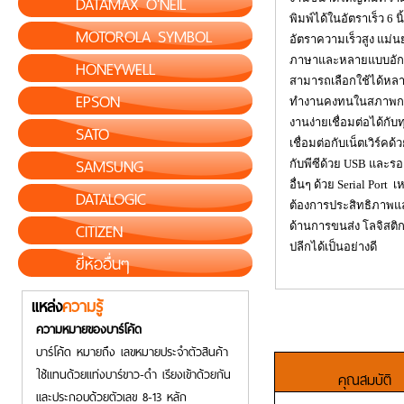
DATAMAX O'NEIL
พิมพ์ได้ในอัตราเร็ว
6
น
MOTOROLA SYMBOL
อัตราความเร็วสูง แม่
ภาษาและหลายแบบอักษ
HONEYWELL
สามารถเลือกใช้ได้ห
EPSON
ทำงานคงทนในสภาพการท
งานง่ายเชื่อมต่อได้กั
SATO
เชื่อมต่อกับเน็ตเวิร์ค
SAMSUNG
กับพีซีด้วย
USB
และรอง
อื่นๆ ด้วย
Serial Port
เห
DATALOGIC
ต้องการประสิทธิภาพ
CITIZEN
ด้านการขนส่ง โลจิสติ
ปลีกได้เป็นอย่างดี
ยี่ห้ออื่นๆ
แหล่ง
ความรู้
ความหมายของบาร์โค้ด
บาร์โค้ด หมายถึง เลขหมายประจำตัวสินค้า
ใช้แทนด้วยแท่งบาร์ขาว-ดำ เรียงเข้าด้วยกัน
คุณสมบัติ
และประกอบด้วยตัวเลข 8-13 หลัก