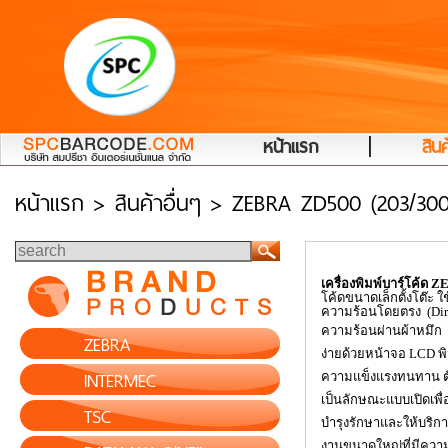
|
หน้าแรก
สินค
หน้าแรก
> สินค้าอื่นๆ > ZEBRA ZD500 (203/300
เครื่องพิมพ์บาร์โค้ด
ZE
โค้ดขนาดเล็กตั้งโต๊ะ
ใ
ความร้อนโดยตรง
(
Di
ความร้อนผ่านผ้าหมึก
ZEBRA
ง่ายด้วยหน้าจอ
LCD
พ
INTERMEC
ความแข็งแรงทนทาน ตั
เป็นลักษณะแบบเปิดเพื่อ
TSC
บำรุงรักษาและให้บริกา
งานขนาดใหญ่ที่มีความก