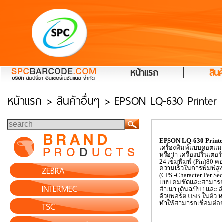
|
หน้าแรก
สินค
หน้าแรก
> สินค้าอื่นๆ > EPSON LQ-630 Printer 
EPSON LQ-630 Printe
เครื่องพิมพ์แบบดอตแมท
หรือว่า เครื่องปริ้นเตอร์ท
24
เข็มพิมพ์ (
Pin)80
คอ
ZEBRA
ความเร็วในการพิมพ์สูงส
(
CPS -Character Per Se
แบบ คมชัดและสามารถพิ
INTERMEC
สำเนา (ต้นฉบับ
1
และ 
ด้วยพอร์ต
USB
ในตัว 
TSC
ทำให้สามารถเชื่อมต่