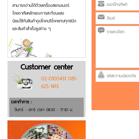
สามารถอ่านได้ด้วยเครื่องสแกนเนอร์
โดยอาศัยหลักของการสะท้อนแสง
นิยมใชักับสินค้าอุปโภคบริโภคแทบทุกชนิด
และสินค้าสำเร็จรูปต่าง ๆ
Customer center
02-0100431 081-
625-1413
เวลาทำการ :
จันทร์ - เสาร์ เวลา 08.30 - 17.30 น.