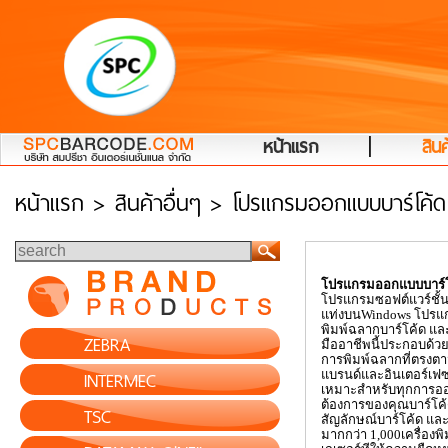
|
หน้าแรก
สินค
หน้าแรก
> สินค้าอื่นๆ > โปรแกรมออกแบบบาร์โค้
โปรแกรมออกแบบบาร์โ
โปรแกรมซอฟต์แวร์ชั้
แท่งบน
Windows
โปรแ
พิมพ์ฉลากบาร์โค้ด แล
ZEBRA
มืออาชีพนี้ประกอบด้วย
การพิมพ์ฉลากที่ตรงต
INTERMEC
แบรนด์และอินเตอร์เฟซเ
เหมาะสำหรับทุกการ
ต้องการของคุณบาร์โค้
TSC
สัญลักษณ์บาร์โค้ด แ
มากกว่า 1
,
000เครื่อง