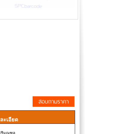
สอบถามราคา
ละเอียด
ละปริมณฑล