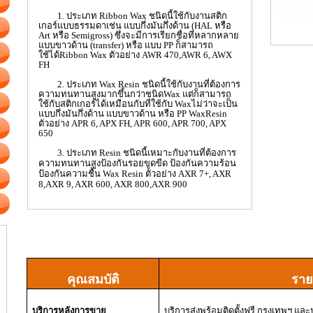
1. ประเภท
Ribbon Wax
ชนิดนี้ใช้กับงานสติก
เกอร์แบบธรรมดาเช่น แบบกึ่งมันกึ่งด้าน (
HAL
หรือ
Art
หรือ
Semigross)
ซึ่งจะมีการเรียกชื่อที่หลากหลาย
แบบขาวด้าน (
transfer)
หรือ แบบ
PP
ก็สามารถ
ใช้ได้
Ribbon Wax
ตัวอย่าง
AWR
470
,AWR
6
, AWX
FH
2. ประเภท
Wax Resin
ชนิดนี้ใช้กับงานที่ต้องการ
ความทนทานสูงมากขึ้นกว่าชนิด
Wax
แต่ก็สามารถ
ใช้กับสติกเกอร์ได้เหมือนกับที่ใช้กับ
Wax
ไม่ว่าจะเป็น
แบบกึ่งมันกึ่งด้าน แบบขาวด้าน หรือ
PP WaxResin
ตัวอย่าง
APR
6
, APX FH, APR
600
, APR
700
, APX
650
3. ประเภท
Resin
ชนิดนี้เหมาะกับงานที่ต้องการ
ความทนทานสูงป้องกันรอยขูดขีด ป้องกันความร้อน
ป้องกันความชื้น
Wax Resin
ตัวอย่าง
AXR
7+
, AXR
8
,AXR
9
, AXR
600
, AXR
800
,AXR
900
คุณสมบัติ
ราย
บริการหลังการขาย
บริการส่งพร้อมติดตั้งฟรี กรุงเทพฯ แ