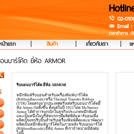
Hotlin
02-010
Email :
เวลาทำการ :จัน
|
|
|
หน้าแรก
สินค้า
เกี่ยวกับเรา
แห
บอนบาร์โค้ด ยี่ห้อ ARMOR
ริบบอนบาร์โค้ด
ยี่ห้อ ARMOR
หมึกพิมพ์ริบบอนสำหรับเครื่องพิมพ์บาร์โค้ด
(
RibbonBarcode)
หรือ
Thermal Transfer Ribbon
(TTR)
โดยตรงจากประเทศฝรั่งเศสริบบอนบาร์โค้ดยี้
ห้อ
Armor
ก่อตั้งขึ้น ตั้งแต่ในปี 1922โดย
Mr.Nantes
Armor
ได้ทำการบุกเบิกในธุรกิจประเภทหมึกพิมพ์
และเป็นหนึ่งในบริษัทแรกๆที่ผลิตฟิล์มคาร์บอนเพื่อ
ผลิตเป็นเทปริบบิ้นสำหรับเครื่องพิมพ์ดีดและมาพัฒนา
ผลิตเป็นหมึกพิมพ์บาร์โค้ดในภายหลัง ริบบอนบาร์โค้
(
RibbonBarcode)
ยี้ห้อ
Armor
ที่เราจำหน่ายมีดังต่อ
ไปนี้