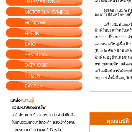
DATAMAX O'NEIL
เครื่องพิมพ์บาร์โค้ดทุกร
MOTOROLA SYMBOL
จุดเด่น : เหมาะที่สุด
ต้องการสีสันหรือทำสติ๊
HONEYWELL
เครื่องพิมพ์และสติ๊ก
พิมพ์ริบบอนสำหรับเครื
EPSON
Ribbon
เป็น
Ribbon
สำ
SATO
และขนาดใหญ่เนื้อ
Ri
(Face In
คือ หมึกพิมพ์
SAMSUNG
พิมพ์จะอยู่ด้านนอก) เ
DATALOGIC
ตามรูปแบบที่ท่านต้อง
เครื่องพิมพ์บาร์โค้ดทุกย
CITIZEN
Argox
ฯ ทั้งนี้ ขึ้นอยู่
ยี่ห้ออื่นๆ
แหล่ง
ความรู้
ความหมายของบาร์โค้ด
บาร์โค้ด หมายถึง เลขหมายประจำตัวสินค้า
คุณสมบัติ
ใช้แทนด้วยแท่งบาร์ขาว-ดำ เรียงเข้าด้วยกัน
และประกอบด้วยตัวเลข 8-13 หลัก