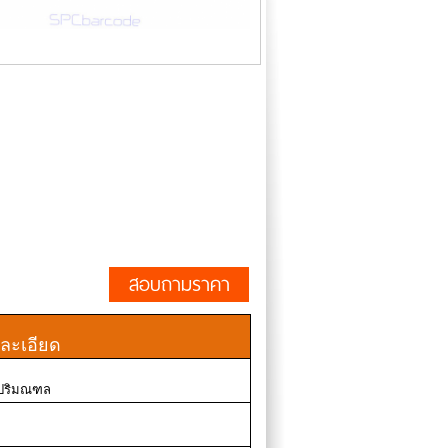
สอบถามราคา
ละเอียด
ละปริมณฑล