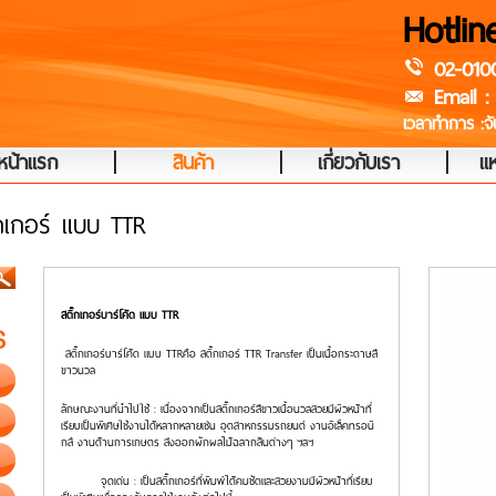
Hotlin
02-010
Email :
เวลาทำการ :จัน
|
|
|
หน้าแรก
สินค้า
เกี่ยวกับเรา
แห
๊กเกอร์ แบบ TTR
สติ๊กเกอร์บาร์โค้ด
แบบ
TTR
สติ๊กเกอร์บาร์โค้ด แบบ
TTR
คือ สติ๊กเกอร์
TTR Transfer
เป็นเนื้อกระดาษสี
ขาวนวล
ลักษณะงานที่นำไปใช้ : เนื่องจากเป็นสติ๊กเกอร์สีขาวเนื้อนวลสวยมีผิวหน้าที่
เรียบเป็นพิเศษใช้งานได้หลากหลายเช่น อุตสาหกรรมรถยนต์ งานอิเล็คทรอนิ
กส์ งานด้านการเกษตร ส่งออกผักผลไม้ฉลากสินต่างๆ ฯลฯ
จุดเด่น : เป็นสติ๊กเกอร์ที่พิมพ์ได้คมชัดและสวยงามมีผิวหน้าที่เรียบ