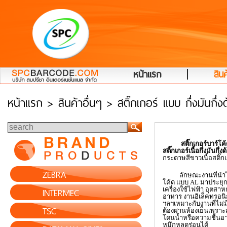
|
หน้าแรก
สินค
หน้าแรก
> สินค้าอื่นๆ > สติ๊กเกอร์ แบบ กึ่งมันกึ่ง
สติ๊กเกอร์บาร์โค้ด
สติ๊กเกอร์เนื้อกึ่งมันกึ่ง
กระดาษสีขาวเนื้อสติ๊ก
ZEBRA
ลักษณะงานที่นำไปใช
โค้ด แบบ
AL
มาประยุกต
INTERMEC
เครื่องใช้ไฟฟ้า อุตส
อาหาร งานอิเล็คทรอนิก
ฯลฯเหมาะกับงานที่ไม่ม
TSC
ต้องผ่านห้องเย็นเพราะ
โดนน้ำหรือความชื้นอา
หมึกหลุดร่อนได้