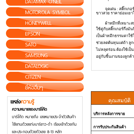
DATAMAX O'NEIL
จุดเด่น : สติ๊กเกอร์ก
MOTOROLA SYMBOL
ขาวสวย ราคาย่อมเยาใ
HONEYWELL
ผ้าหมึกที่เหมาะสมใช้
ใช้คู่กับสติ๊กเกอร์กึ่งมั
EPSON
เป็นผ้าหมึกธรรมดาใช้
SATO
ช่วยลดต้นทุนแต่ถ้า ลู
ไม่หลุดร่อน ต้องใช้เป็
SAMSUNG
อยู่กับชิ้นงานของลูกค้า
DATALOGIC
CITIZEN
ยี่ห้ออื่นๆ
แหล่ง
ความรู้
คุณสมบัติ
ความหมายของบาร์โค้ด
บริการหลังการขาย
บาร์โค้ด หมายถึง เลขหมายประจำตัวสินค้า
ใช้แทนด้วยแท่งบาร์ขาว-ดำ เรียงเข้าด้วยกัน
การรับประกันสินค้า
และประกอบด้วยตัวเลข 8-13 หลัก