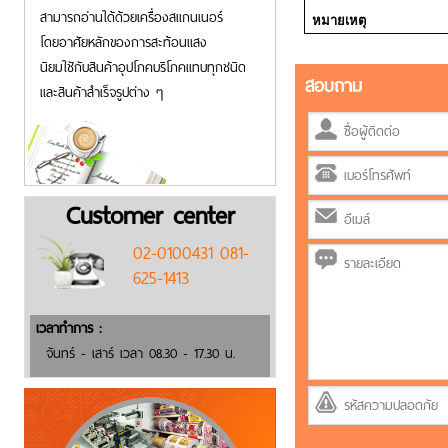
สามารถอ่านได้ด้วยเครื่องสแกนเนอร์
หมายเหตุ
โดยอาศัยหลักของการสะท้อนแสง
นิยมใชักับสินค้าอุปโภคบริโภคแทบทุกชนิด
สอบถาม
และสินค้าสำเร็จรูปต่าง ๆ
Customer center
02-0100431 081-
625-1413
เวลาทำการ :
จันทร์ - เสาร์ เวลา 08.30 - 17.30 น.