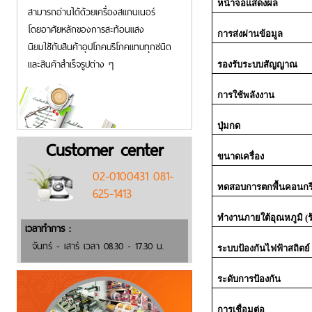
หน้าจอแสดงผล
สามารถอ่านได้ด้วยเครื่องสแกนเนอร์
โดยอาศัยหลักของการสะท้อนแสง
การส่งผ่านข้อมูล
นิยมใชักับสินค้าอุปโภคบริโภคแทบทุกชนิด
และสินค้าสำเร็จรูปต่าง ๆ
รองรับระบบสัญญาณ
การใช้พลังงาน
ปุ่มกด
Customer center
ขนาดเครื่อง
02-0100431 081-
ทดสอบการตกพื้นคอนกร
625-1413
ทำงานภายใต้อุณหภูมิ (ร
เวลาทำการ :
จันทร์ - เสาร์ เวลา 08.30 - 17.30 น.
ระบบป้องกันไฟฟ้าสถิตย์ 
ระดับการป้องกัน
การเชื่อมต่อ