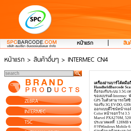
|
หน้าแรก
สินค
หน้าแรก
> สินค้าอื่นๆ > INTERMEC CN4
เครื่องอ่านบาร์โค้ดมือ
HandheldBarcode Sc
ถือรองรับระบบ 3.5
G
เ
ของแบรนด์
Intermec
พ
ZEBRA
GPS
ในตัวสามารถใส่ซิ
รองรับ 3
G EV-DO, G
INTERMEC
ออกแบบดีไซน์หน้าจอ
Color
หน้าจอกว้าง 3.5 
Marvel PXA
270
M,
52
TSC
ประมวลผลที่ 128
MB
การ
Windows Mobile
6
ผ่านข้อมูลด้วยระบบ
W