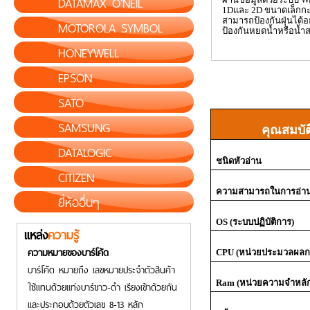
DATAMAX O'NEIL
1
D
และ 2
D
ขนาดเล็กก
สามารถป้องกันฝุ่นได้
MOTOROLA SYMBOL
ป้องกันหยดน้ำหรือน้ำส
HONEYWELL
EPSON
SATO
SAMSUNG
คุณสมบัต
DATALOGIC
ชนิดหัวอ่าน
CITIZEN
ความสามารถในการอ่าน
ยี่ห้ออื่นๆ
OS (
ระบบปฏิบัติการ)
แหล่ง
ความรู้
ความหมายของบาร์โค้ด
CPU (
หน่วยประมวลผลก
บาร์โค้ด หมายถึง เลขหมายประจำตัวสินค้า
Ram (
หน่วยความจำหลั
ใช้แทนด้วยแท่งบาร์ขาว-ดำ เรียงเข้าด้วยกัน
และประกอบด้วยตัวเลข 8-13 หลัก