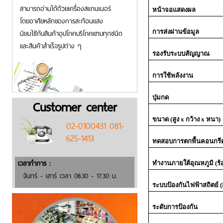
สามารถอ่านได้ด้วยเครื่องสแกนเนอร์
หน้าจอแสดงผล
โดยอาศัยหลักของการสะท้อนแสง
นิยมใชักับสินค้าอุปโภคบริโภคแทบทุกชนิด
การส่งผ่านข้อมูล
และสินค้าสำเร็จรูปต่าง ๆ
รองรับระบบสัญญาณ
การใช้พลังงาน
ปุ่มกด
Customer center
ขนาด (สูง
x
กว้าง
x
หนา)
02-0100431 081-
625-1413
ทดสอบการตกพื้นคอนกรี
เวลาทำการ :
ทำงานภายใต้อุณหภูมิ (ร้
จันทร์ - เสาร์ เวลา 08.30 - 17.30 น.
ระบบป้องกันไฟฟ้าสถิตย์ (
ระดับการป้องกัน