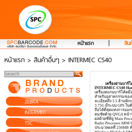
|
หน้าแรก
สินค
หน้าแรก
> สินค้าอื่นๆ > INTERMEC CS40
เครื่องอ่านบาร์โค้
INTERMEC
CS
40
Han
เครื่องสแกนบาร์โค้ดมื
สำหรับอุสาหกรรมของ
ZEBRA
ละเอียดถึง 3.5 ล้านพ
3.75
G
มีระบบ
GPS
ในต
INTERMEC
ถือได้ที่สุดแห่งการออ
คมชัดด้วย
QVGA
หน้า
ผลด้วยซีพียู
Main Proc
TSC
Radio Processor ARM
ประมวลผลที่ 256
MB
ท
Windows Mobile
6.5ส่