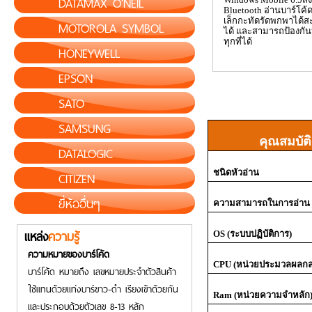
DATAMAX O'NEIL
Bluetooth
อ่านบาร์โค้ด
เล็กกะทัดรัดพกพาได้ส
MOTOROLA SYMBOL
ได้ และสามารถป้องกัน
ทุกที่ได้
HONEYWELL
EPSON
SATO
SAMSUNG
คุณสมบัติ
DATALOGIC
ชนิดหัวอ่าน
CITIZEN
ยี่ห้ออื่นๆ
ความสามารถในการอ่าน
แหล่ง
ความรู้
OS (
ระบบปฏิบัติการ)
ความหมายของบาร์โค้ด
CPU (
หน่วยประมวลผลกล
บาร์โค้ด หมายถึง เลขหมายประจำตัวสินค้า
ใช้แทนด้วยแท่งบาร์ขาว-ดำ เรียงเข้าด้วยกัน
Ram (
หน่วยความจำหลัก
และประกอบด้วยตัวเลข 8-13 หลัก