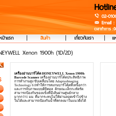
Hotlin
02-010
Email :
เวลาทำการ :จัน
|
|
|
หน้าแรก
สินค้า
เกี่ยวกับเรา
แห
ONEYWELL Xenon 1900h (1D/2D)
เครื่องอ่านบาร์โค้ด
HONEYWELL
Xenon
1900
h
Barcode Scanner
เครื่องอ่านบาร์โค้ดประสิทธิภาพ
การทำงานสูง ขับเคลื่อนโดย
AdaptusImaging
Technology
6.0ทำให้การสแกนบาร์โค้ดที่เหนือกว่า
และการจับภาพแบบดิจิตอล ลักษณะเล็กกะทัดรัด
สามารถป้องกันของแข็งที่มีเส้นผ่านศูนย์กลาง
มากกว่า1 มม. ที่มากระทบไม่ให้ผ่านลอดเข้าไปข้าง
ในได้และสามารถป้องกันน้ำที่ตกลงมาในแนวดิ่งได้