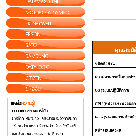
DATAMAX O'NEIL
MOTOROLA SYMBOL
HONEYWELL
EPSON
SATO
คุณสมบัต
SAMSUNG
ชนิดหัวอ่าน
DATALOGIC
CITIZEN
ความสามารถในการอ่าน
ยี่ห้ออื่นๆ
OS (
ระบบปฏิบัติการ)
แหล่ง
ความรู้
CPU (
หน่วยประมวลผลก
ความหมายของบาร์โค้ด
Ram (
หน่วยความจำหลั
บาร์โค้ด หมายถึง เลขหมายประจำตัวสินค้า
ใช้แทนด้วยแท่งบาร์ขาว-ดำ เรียงเข้าด้วยกัน
หน้าจอแสดงผล
และประกอบด้วยตัวเลข 8-13 หลัก