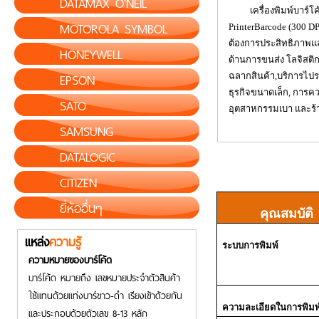
DATAMAX O'NEIL
เครื่องพิมพ์บาร์โค
MOTOROLA SYMBOL
PrinterBarcode (
300
DP
ต้องการประสิทธิภาพ
HONEYWELL
ด้านการขนส่ง โลจิสติก
EPSON
ฉลากสินค้า
,
บริการไปร
ธุรกิจขนาดเล็ก
,
การคว
SATO
อุตสาหกรรมเบา และร้าน
SAMSUNG
DATALOGIC
CITIZEN
ยี่ห้ออื่นๆ
คุณสมบัติ
แหล่ง
ความรู้
ระบบการพิมพ์
ความหมายของบาร์โค้ด
บาร์โค้ด หมายถึง เลขหมายประจำตัวสินค้า
ใช้แทนด้วยแท่งบาร์ขาว-ดำ เรียงเข้าด้วยกัน
ความละเอียดในการพิมพ
และประกอบด้วยตัวเลข 8-13 หลัก