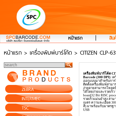
|
หน้าแรก
สินค
หน้าแรก
> เครื่องพิมพ์บาร์โค้ด > CITIZEN CLP-63
เครื่องพิมพ์บาร์โค้ด
CI
Barcode (
300
DPI)
เค
ออกแบบมาสำหรับการใช้ง
ติดตั้งเครื่องพิมพ์สา
ZEBRA
ง่ายดายสามารถโหลดป้าย
ได้โดยง่ายและรวดเร็
board
32
Bit RISC proc
INTERMEC
รวดเร็วแม่นยำสูง สาม
เมตร ความละเอียด 30
TSC
สี) มาพร้อมกับมาตรฐ
USB