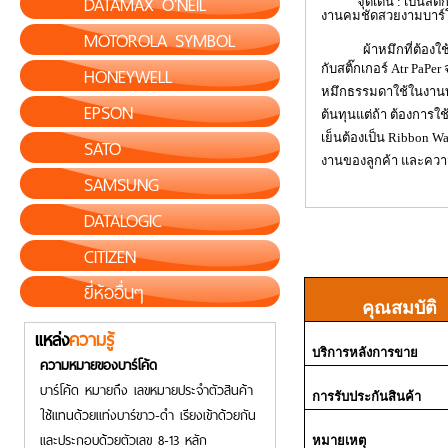
DATAMAX O'NEIL
จุดเด่น : เป็นสติ๊กเก
งานคมชัดสวยงามบาร์โค
MOTOROLA SYMBOL
ผ้าหมึกที่ต้องใช้คู่ก
HONEYWELL
กับสติ๊กเกอร์
Atr PaPer
หมึกธรรมดาใช้ในงานท
EPSON
ต้นทุนแต่ถ้า ต้องการใช้
เย็นต้องเป็น
Ribbon W
SATO
งานของลูกค้า และคว
SAMSUNG
DATALOGIC
CITIZEN
ยี่ห้ออื่นๆ
คุณสมบัติ
แหล่ง
ความรู้
บริการหลังการขาย
ความหมายของบาร์โค้ด
บาร์โค้ด หมายถึง เลขหมายประจำตัวสินค้า
การรับประกันสินค้า
ใช้แทนด้วยแท่งบาร์ขาว-ดำ เรียงเข้าด้วยกัน
และประกอบด้วยตัวเลข 8-13 หลัก
หมายเหตุ