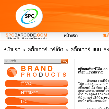
|
หน้าแรก
สินค
หน้าแรก
> สติ๊กเกอร์บาร์โค้ด > สติ๊กเกอร์ แบบ 
สติ๊กเกอร์บาร์โค้ด แ
เนื้อมันเงา(มันวาว)
ลักษณะงานที่นำไปใช
ZEBRA
โค้ด แบบ
Artpaper
มาป
สติ๊กเกอร์เนื้อมันเงา(
INTERMEC
อุตสาหกรรมรถยนต์ งาน
การเกษตรส่งออกผักผลไ
ที่มีความชื้นได้บ้าง เช
TSC
กันน้ำ หรือแช่ช่องฟิส