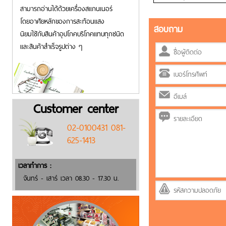
สามารถอ่านได้ด้วยเครื่องสแกนเนอร์
โดยอาศัยหลักของการสะท้อนแสง
สอบถาม
นิยมใชักับสินค้าอุปโภคบริโภคแทบทุกชนิด
และสินค้าสำเร็จรูปต่าง ๆ
Customer center
02-0100431 081-
625-1413
เวลาทำการ :
จันทร์ - เสาร์ เวลา 08.30 - 17.30 น.